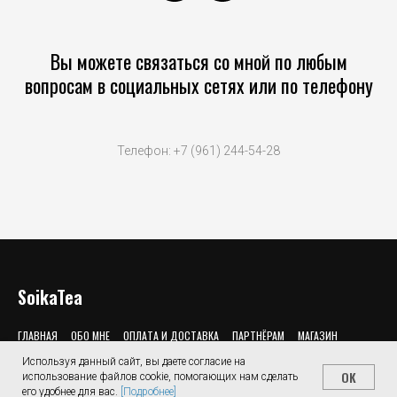
Вы можете связаться со мной по любым
вопросам в социальных сетях или по телефону
Телефон: +7 (961) 244-54-28
SoikaTea
ГЛАВНАЯ
ОБО МНЕ
ОПЛАТА И ДОСТАВКА
ПАРТНЁРАМ
МАГАЗИН
Используя данный сайт, вы даете согласие на
Политика конфиденциальности
OK
использование файлов cookie, помогающих нам сделать
его удобнее для вас.
[Подробнее]
Главная
Обо мне
Доставка
Партнёрам
Магазин