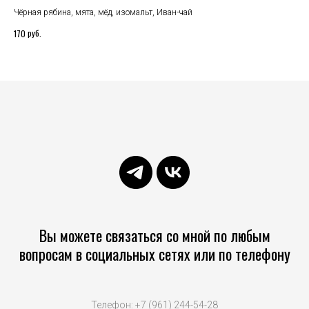
Чёрная рябина, мята, мёд, изомальт, Иван-чай
Бру
руб.
170
70
Вы можете связаться со мной по любым
вопросам в социальных сетях или по телефону
Телефон: +7 (961) 244-54-28