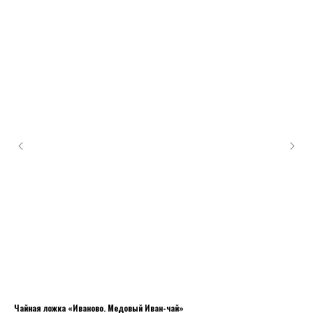
Чайная ложка «Иваново. Медовый Иван-чай»
Яг