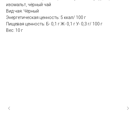
изомальт, чёрный чай
Вид чая: Чёрный
Энергетическая ценность: 5 ккал/ 100 г
Пищевая ценность: Б- 0,1 г Ж- 0,1 г У- 0,3 г/ 100 г
Вес: 10 г