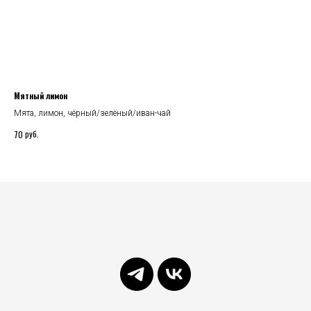
Мятный лимон
Наб
Мята, лимон, чёрный/зелёный/иван-чай
руб.
70
650