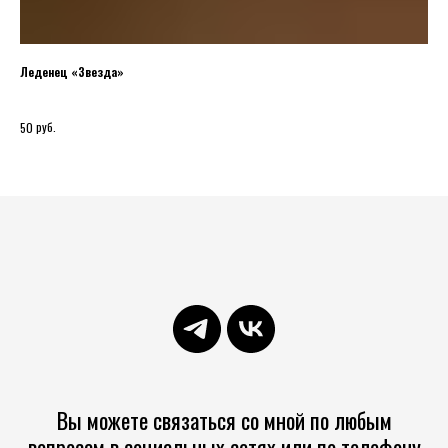
Леденец «Звезда»
Йог
Бан
руб.
50
42
Вы можете связаться со мной по любым
вопросам в социальных сетях или по телефону